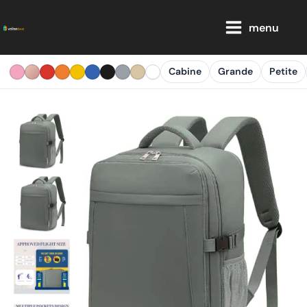
Aller
Main
au
menu
Menu
contenu
Cabine
Grande
Petite