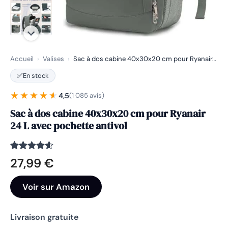
Accueil
›
Valises
›
Sac à dos cabine 40x30x20 cm pour Ryanair…
✅
En stock
★★★★★
★★★★★
4,5
(1 085 avis)
Sac à dos cabine 40x30x20 cm pour Ryanair
24 L avec pochette antivol
Noté
1085
4.5
27,99
€
sur 5
basé sur
notations
Voir sur Amazon
client
Livraison gratuite