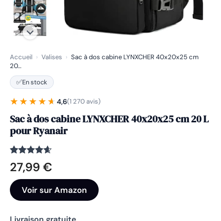
Accueil
›
Valises
›
Sac à dos cabine LYNXCHER 40x20x25 cm
20…
✅
En stock
★★★★★
★★★★★
4,6
(1 270 avis)
Sac à dos cabine LYNXCHER 40x20x25 cm 20 L
pour Ryanair
Noté
1270
4.6
27,99
€
sur 5
basé sur
notations
Voir sur Amazon
client
Livraison gratuite