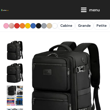
Aller
Main
au
menu
Menu
contenu
Cabine
Grande
Petite