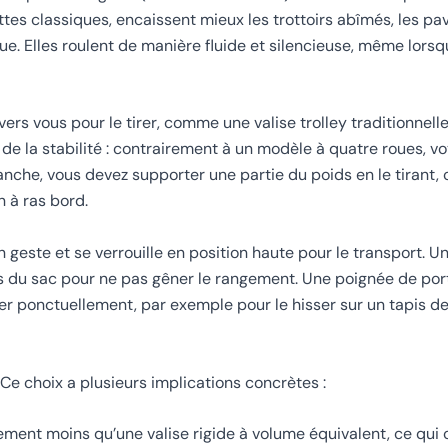
ttes classiques, encaissent mieux les trottoirs abîmés, les pav
ue. Elles roulent de manière fluide et silencieuse, même lorsq
ers vous pour le tirer, comme une valise trolley traditionnelle
de la stabilité : contrairement à un modèle à quatre roues, vo
anche, vous devez supporter une partie du poids en le tirant, 
n à ras bord.
geste et se verrouille en position haute pour le transport. Une
rps du sac pour ne pas gêner le rangement. Une poignée de po
ver ponctuellement, par exemple pour le hisser sur un tapis 
. Ce choix a plusieurs implications concrètes :
vement moins qu’une valise rigide à volume équivalent, ce qu