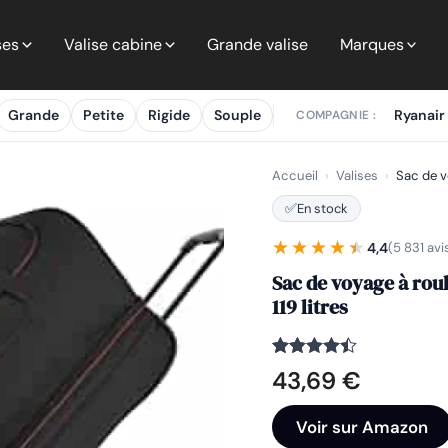
ses
Valise cabine
Grande valise
Marques
Grande
Petite
Rigide
Souple
Ryanair
COMPAGNIE :
Accueil
›
Valises
›
Sac de v
✅
En stock
★★★★★
★★★★★
4,4
(5 831 avi
Sac de voyage à roul
119 litres
Noté
5831
4.4
43,69
€
sur 5
basé sur
notations
Voir sur Amazon
client