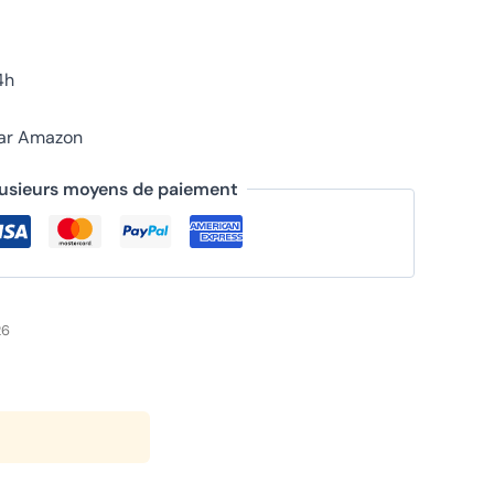
4h
par Amazon
lusieurs moyens de paiement
26