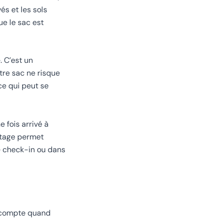
és et les sols
ue le sac est
. C’est un
tre sac ne risque
ce qui peut se
 fois arrivé à
rtage permet
de check-in ou dans
i compte quand