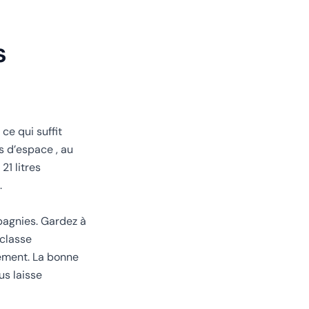
s
ce qui suffit
s d’espace , au
21 litres
.
pagnies. Gardez à
 classe
lement. La bonne
us laisse