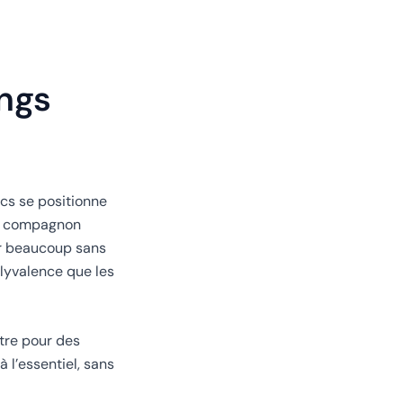
ongs
ics se positionne
un compagnon
er beaucoup sans
olyvalence que les
ître pour des
à l’essentiel, sans