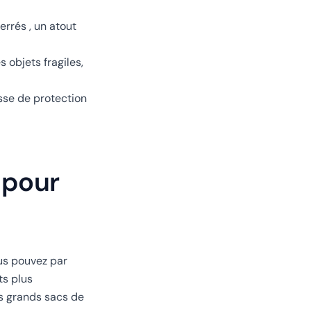
rrés , un atout
 objets fragiles,
sse de protection
 pour
ous pouvez par
ts plus
es grands sacs de