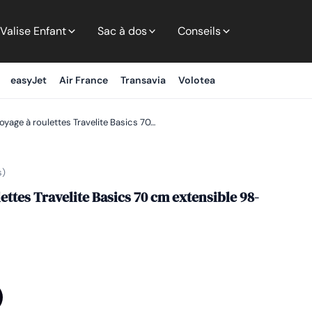
Valise Enfant
Sac à dos
Conseils
easyJet
Air France
Transavia
Volotea
oyage à roulettes Travelite Basics 70…
s)
ettes Travelite Basics 70 cm extensible 98-