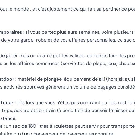
t le monde , et c’est justement ce qui fait sa pertinence pou
emporaires
: si vous partez plusieurs semaines, voire plusieurs
de votre garde-robe et de vos affaires personnelles, ce sac o
de gérer trois ou quatre petites valises, certaines familles pr
 ou les affaires communes (serviettes de plage, jeux, chauss
outdoor
: matériel de plongée, équipement de ski (hors skis), a
s activités sportives génèrent un volume de bagages consid
utocar
: dès lors que vous n’êtes pas contraint par les restric
rips, aux trajets en train (à condition de pouvoir le hisser d
istance.
s
: un sac de 160 litres à roulettes peut servir pour transporter
taire ou d’un changement de logement temporaire.