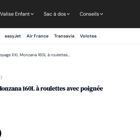
Valise Enfant
Sac à dos
Conseils
easyJet
Air France
Transavia
Volotea
oyage XXL Monzana 160L à roulettes…
s)
onzana 160L à roulettes avec poignée