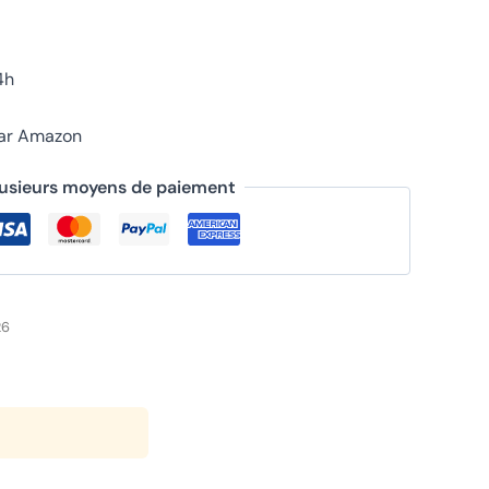
4h
par Amazon
lusieurs moyens de paiement
26