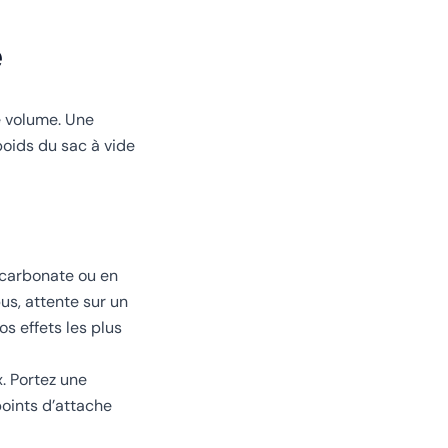
e
e volume. Une
poids du sac à vide
lycarbonate ou en
us, attente sur un
s effets les plus
x. Portez une
points d’attache