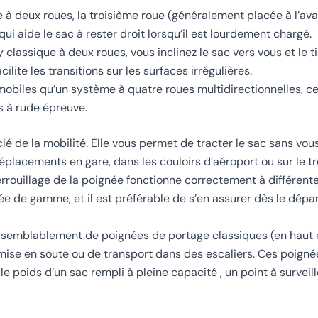
 à deux roues, la troisième roue (généralement placée à l’ava
i aide le sac à rester droit lorsqu’il est lourdement chargé.
 classique à deux roues, vous inclinez le sac vers vous et le ti
lite les transitions sur les surfaces irrégulières.
obiles qu’un système à quatre roues multidirectionnelles, ce 
s à rude épreuve.
é de la mobilité. Elle vous permet de tracter le sac sans vous
acements en gare, dans les couloirs d’aéroport ou sur le trott
rouillage de la poignée fonctionne correctement à différentes
rée de gamme, et il est préférable de s’en assurer dès le dépar
isemblablement de poignées de portage classiques (en haut e
ise en soute ou de transport dans des escaliers. Ces poigné
e poids d’un sac rempli à pleine capacité , un point à surveill