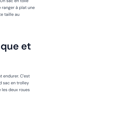
 Un sac en toile
e ranger à plat une
e taille au
ique et
t endurer. C’est
 sac en trolley
e les deux roues