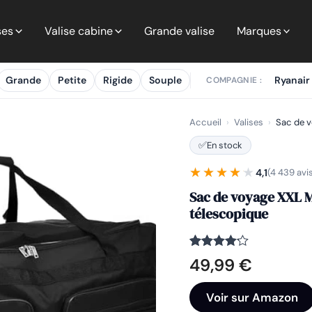
ses
Valise cabine
Grande valise
Marques
Grande
Petite
Rigide
Souple
Ryanair
COMPAGNIE :
Accueil
›
Valises
›
Sac de v
✅
En stock
★★★★★
★★★★★
4,1
(4 439 avi
Sac de voyage XXL M
télescopique
Noté
4439
4.1
49,99
€
sur 5
basé
sur
Voir sur Amazon
notations