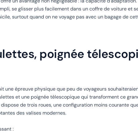
 offre un avantage non négligeable : la capacité d’adaptation.
pli, se glisser plus facilement dans un coffre de voiture et s
omicile, surtout quand on ne voyage pas avec un bagage de cett
roulettes, poignée télescop
rait une épreuve physique que peu de voyageurs souhaiteraien
lettes et une poignée télescopique qui transforment ce grand
ac dispose de trois roues, une configuration moins courante qu
votantes des valises modernes.
sant :