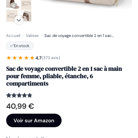
Accueil
›
Valises
›
Sac de voyage convertible 2 en 1 sac…
✅
En stock
★★★★★
★★★★★
4,7
(373 avis)
Sac de voyage convertible 2 en 1 sac à main
pour femme, pliable, étanche, 6
compartiments
Noté
373
4.7
40,99
€
sur 5
basé sur
notations
Voir sur Amazon
client