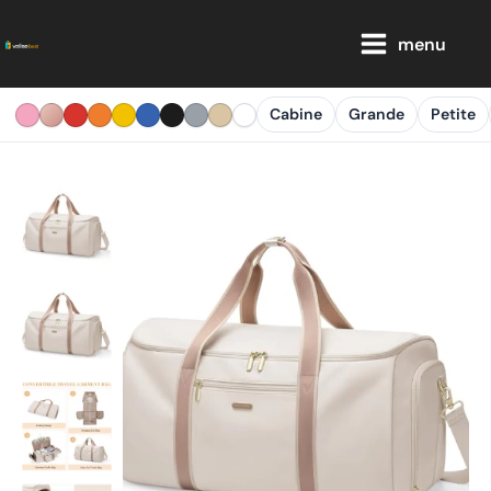
Aller
Main
au
menu
Menu
contenu
Cabine
Grande
Petite