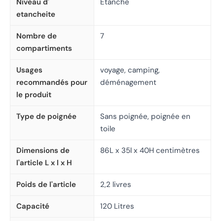
Niveau d'
Étanche
etancheite
Nombre de
7
compartiments
Usages
voyage, camping,
recommandés pour
déménagement
le produit
Type de poignée
Sans poignée, poignée en
toile
Dimensions de
86L x 35l x 40H centimètres
l'article L x l x H
Poids de l'article
2,2 livres
Capacité
120 Litres