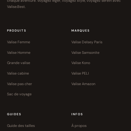
chaque aventure. Voyagez léger, voyagez stylé, voyagez serein avec
Valise.Best.
PRODUITS
MARQUES
Valise Femme
Valise Delsey Paris
Valise Homme
Valise Samsonite
Grande valise
Valise Kono
Valise cabine
Valise PELI
Valise pas cher
Valise Amazon
Sac de voyage
GUIDES
INFOS
Guide des tailles
À propos