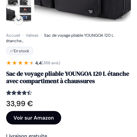
Accueil
›
Valises
›
Sac de voyage pliable YOUNGOA 120 L
étanche…
✅
En stock
★★★★★
★★★★★
4,4
(366 avis)
Sac de voyage pliable YOUNGOA 120 L étanche
avec compartiment à chaussures
Noté
366
4.4
33,99
€
sur 5
basé sur
notations
Voir sur Amazon
client
Livraison gratuite