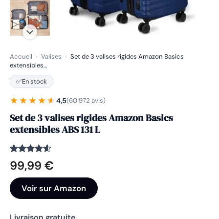
Accueil
›
Valises
›
Set de 3 valises rigides Amazon Basics
extensibles…
✅
En stock
★★★★★
★★★★★
4,5
(60 972 avis)
Set de 3 valises rigides Amazon Basics
extensibles ABS 131 L
Noté
60972
4.5
99,99
€
sur 5
basé sur
notations
Voir sur Amazon
client
Livraison gratuite