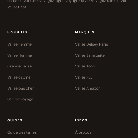
chaque aventure. Voyagez léger, voyagez stylé, voyagez serein avec
Valise.Best.
PRODUITS
MARQUES
Valise Femme
Valise Delsey Paris
Valise Homme
Valise Samsonite
Grande valise
Valise Kono
Valise cabine
Valise PELI
Valise pas cher
Valise Amazon
Sac de voyage
GUIDES
INFOS
Guide des tailles
À propos