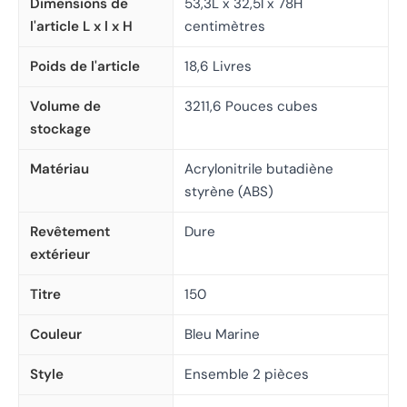
Dimensions de
53,3L x 32,5l x 78H
l'article L x l x H
centimètres
Poids de l'article
18,6 Livres
Volume de
3211,6 Pouces cubes
stockage
Matériau
Acrylonitrile butadiène
styrène (ABS)
Revêtement
Dure
extérieur
Titre
150
Couleur
Bleu Marine
Style
Ensemble 2 pièces