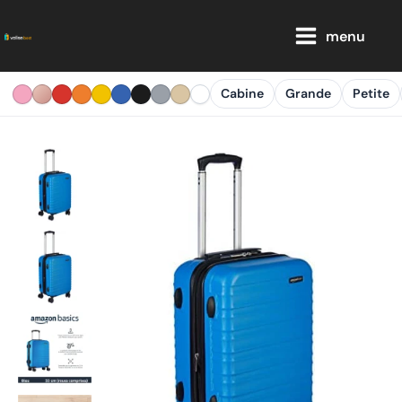
Aller
Main
au
menu
Menu
contenu
Cabine
Grande
Petite