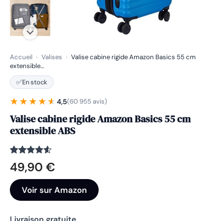
Accueil
›
Valises
›
Valise cabine rigide Amazon Basics 55 cm
extensible…
✅
En stock
★★★★★
★★★★★
4,5
(60 955 avis)
Valise cabine rigide Amazon Basics 55 cm
extensible ABS
Noté
60955
4.5
49,90
€
sur 5
basé sur
notations
Voir sur Amazon
client
Livraison gratuite