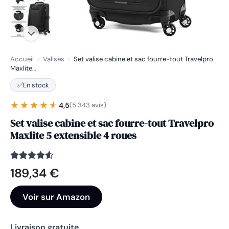
Accueil
›
Valises
›
Set valise cabine et sac fourre-tout Travelpro
Maxlite…
✅
En stock
★★★★★
★★★★★
4,5
(5 343 avis)
Set valise cabine et sac fourre-tout Travelpro
Maxlite 5 extensible 4 roues
Noté
5343
4.5
189,34
€
sur 5
basé sur
notations
Voir sur Amazon
client
Livraison gratuite