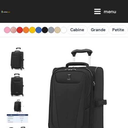
Aller
Main
au
menu
Menu
contenu
Cabine
Grande
Petite