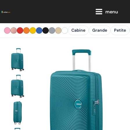
Aller
Main
au
menu
Menu
contenu
Cabine
Grande
Petite