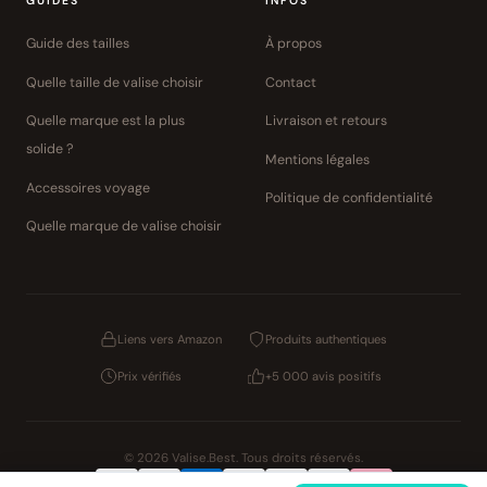
GUIDES
INFOS
Guide des tailles
À propos
Quelle taille de valise choisir
Contact
Quelle marque est la plus
Livraison et retours
solide ?
Mentions légales
Accessoires voyage
Politique de confidentialité
Quelle marque de valise choisir
Liens vers Amazon
Produits authentiques
Prix vérifiés
+5 000 avis positifs
© 2026 Valise.Best. Tous droits réservés.