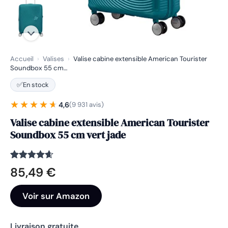
Accueil
›
Valises
›
Valise cabine extensible American Tourister
Soundbox 55 cm…
✅
En stock
★★★★★
★★★★★
4,6
(9 931 avis)
Valise cabine extensible American Tourister
Soundbox 55 cm vert jade
Noté
9931
4.6
85,49
€
sur 5
basé sur
notations
Voir sur Amazon
client
Livraison gratuite