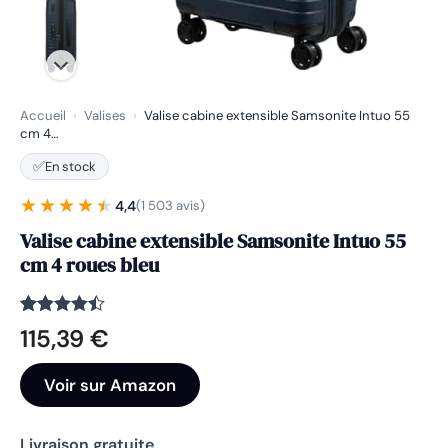
Accueil
›
Valises
›
Valise cabine extensible Samsonite Intuo 55
cm 4…
✅
En stock
★★★★★
★★★★★
4,4
(1 503 avis)
Valise cabine extensible Samsonite Intuo 55
cm 4 roues bleu
Noté
1503
4.4
115,39
€
sur 5
basé sur
notations
Voir sur Amazon
client
Livraison gratuite