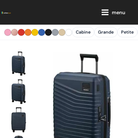
Aller
Main
au
menu
Menu
contenu
Cabine
Grande
Petite