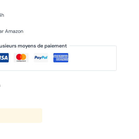
4h
par Amazon
lusieurs moyens de paiement
6