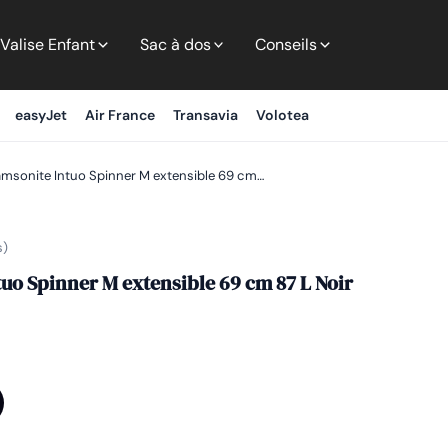
Valise Enfant
Sac à dos
Conseils
easyJet
Air France
Transavia
Volotea
amsonite Intuo Spinner M extensible 69 cm…
s)
tuo Spinner M extensible 69 cm 87 L Noir