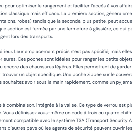
 pour optimiser le rangement et faciliter l’accès à vos affaire
tion classique mais efficace. La première section, généraleme
alons, robes) tandis que la seconde, plus petite, peut accuei
ue section est fermée par une fermeture à glissière, ce qui 
ngent lors des transports.
rieur. Leur emplacement précis n’est pas spécifié, mais elles
rieures. Ces poches sont idéales pour ranger les petits objets
ou encore des chaussures légères. Elles permettent de garder
our trouver un objet spécifique. Une poche zippée sur le couver
ous souhaitez avoir sous la main rapidement, comme un pyjam
à combinaison, intégrée à la valise. Ce type de verrou est pl
dre. Vous définissez vous-même un code à trois ou quatre chiff
lement compatible avec le système TSA (Transport Security A
dans d’autres pays où les agents de sécurité peuvent ouvrir l