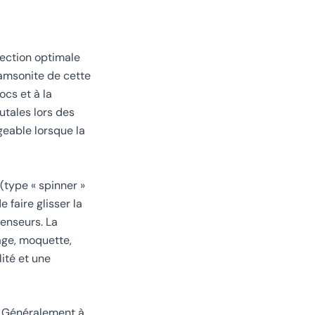
tection optimale
 Samsonite de cette
cs et à la
utales lors des
eable lorsque la
(type « spinner »
 faire glisser la
censeurs. La
age, moquette,
ité et une
n. Généralement à