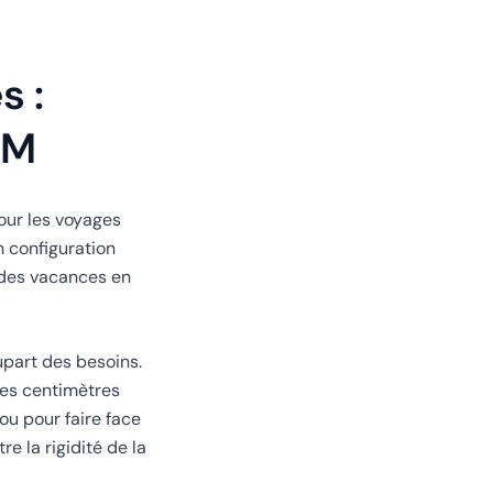
s :
 M
our les voyages
n configuration
r des vacances en
lupart des besoins.
ues centimètres
ou pour faire face
e la rigidité de la