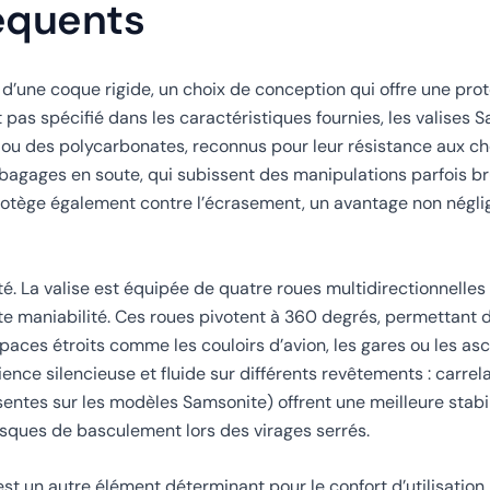
équents
 d’une coque rigide, un choix de conception qui offre une pro
t pas spécifié dans les caractéristiques fournies, les valises
u des polycarbonates, reconnus pour leur résistance aux cho
 bagages en soute, qui subissent des manipulations parfois br
otège également contre l’écrasement, un avantage non néglig
é. La valise est équipée de quatre roues multidirectionnelles 
nte maniabilité. Ces roues pivotent à 360 degrés, permettant de
paces étroits comme les couloirs d’avion, les gares ou les as
ence silencieuse et fluide sur différents revêtements : carrel
entes sur les modèles Samsonite) offrent une meilleure stabil
risques de basculement lors des virages serrés.
est un autre élément déterminant pour le confort d’utilisatio