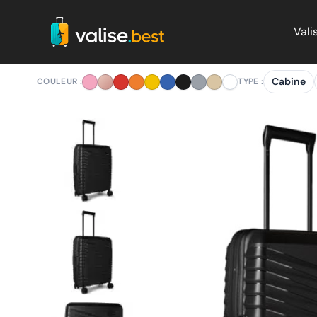
Aller
au
Vali
contenu
Cabine
COULEUR :
TYPE :