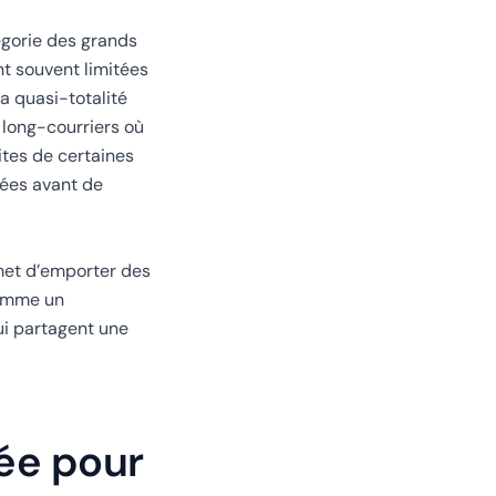
égorie des grands
t souvent limitées
a quasi-totalité
 long-courriers où
ites de certaines
sées avant de
ermet d’emporter des
comme un
ui partagent une
ée pour