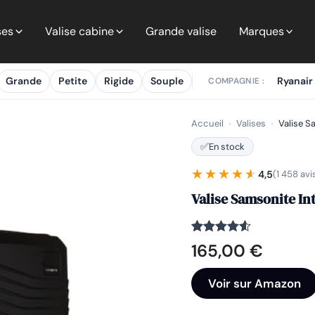
ses
Valise cabine
Grande valise
Marques
Grande
Petite
Rigide
Souple
Ryanair
COMPAGNIE :
Accueil
›
Valises
›
Valise S
✅
En stock
★★★★★
★★★★★
4,5
(1 458 avi
Valise Samsonite In
Noté
1458
4.5
165,00
€
sur 5
basé sur
notations
Voir sur Amazon
client