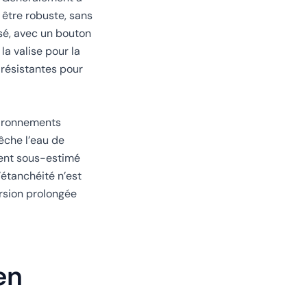
t être robuste, sans
isé, avec un bouton
la valise pour la
 résistantes pour
nvironnements
êche l’eau de
vent sous-estimé
l’étanchéité n’est
ersion prolongée
en