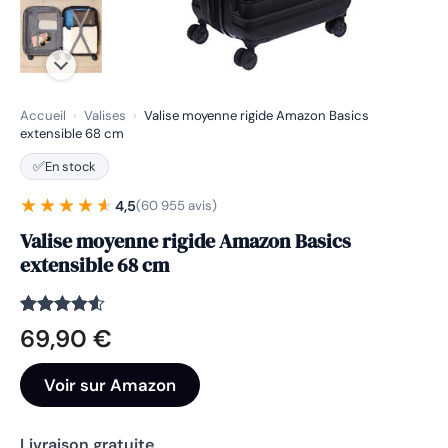
Accueil
›
Valises
›
Valise moyenne rigide Amazon Basics
extensible 68 cm
✅
En stock
★★★★★
★★★★★
4,5
(60 955 avis)
Valise moyenne rigide Amazon Basics
extensible 68 cm
Noté
60955
4.5
69,90
€
sur 5
basé sur
notations
Voir sur Amazon
client
Livraison gratuite