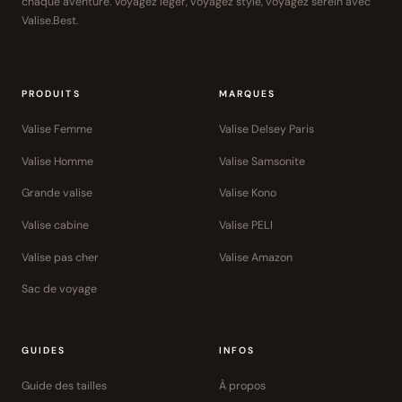
chaque aventure. Voyagez léger, voyagez stylé, voyagez serein avec
Valise.Best.
PRODUITS
MARQUES
Valise Femme
Valise Delsey Paris
Valise Homme
Valise Samsonite
Grande valise
Valise Kono
Valise cabine
Valise PELI
Valise pas cher
Valise Amazon
Sac de voyage
GUIDES
INFOS
Guide des tailles
À propos