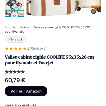
Accueil
›
Valises
›
Valise cabine rigide COOLIFE 55x35x20 cm
pour Ryanair…
✅
En stock
★★★★★
★★★★★
4,7
(646 avis)
Valise cabine rigide COOLIFE 55x35x20 cm
pour Ryanair et Easyjet
Noté
646
4.7
60,79
€
sur 5
basé sur
notations
Voir sur Amazon
client
Livraison gratuite