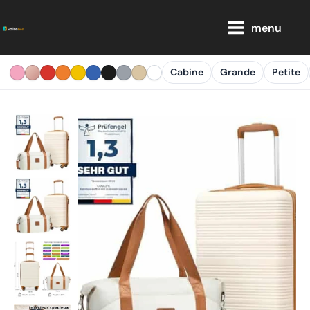
Aller
Main
au
menu
Menu
contenu
Cabine
Grande
Petite