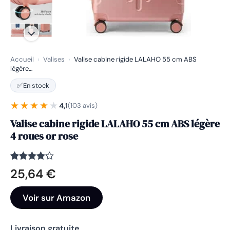
Accueil
›
Valises
›
Valise cabine rigide LALAHO 55 cm ABS
légère…
✅
En stock
★★★★★
★★★★★
4,1
(103 avis)
Valise cabine rigide LALAHO 55 cm ABS légère
4 roues or rose
Noté
103
4.1
25,64
€
sur 5
basé
sur
Voir sur Amazon
notations
client
Livraison gratuite