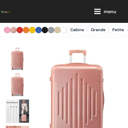
Aller
Main
au
menu
Menu
contenu
Cabine
Grande
Petite