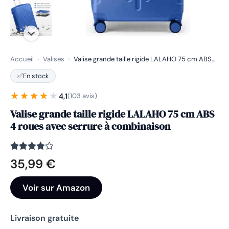
Accueil
›
Valises
›
Valise grande taille rigide LALAHO 75 cm ABS…
✅
En stock
★★★★★
★★★★★
4,1
(103 avis)
Valise grande taille rigide LALAHO 75 cm ABS
4 roues avec serrure à combinaison
Noté
103
4.1
35,99
€
sur 5
basé
sur
Voir sur Amazon
notations
client
Livraison gratuite