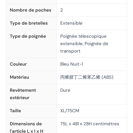
Nombre de poches
2
Type de bretelles
Extensible
Type de poignée
Poignée télescopique
extensible, Poignée de
transport
Couleur
Bleu Nuit-1
Matériau
丙烯腈丁二烯苯乙烯 (ABS)
Revêtement
Dure
extérieur
Taille
XL/75CM
Dimensions de
75L x 48l x 28H centimètres
l'article L x l x H