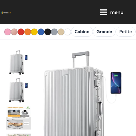
Aller
Main
au
menu
Menu
contenu
Cabine
Grande
Petite