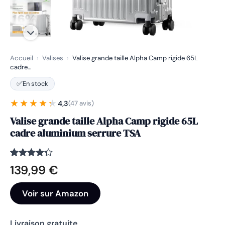
Accueil
›
Valises
›
Valise grande taille Alpha Camp rigide 65L
cadre…
✅
En stock
★★★★★
★★★★★
4,3
(47 avis)
Valise grande taille Alpha Camp rigide 65L
cadre aluminium serrure TSA
Noté
47
4.3
139,99
€
sur 5
basé sur
notations
Voir sur Amazon
client
Livraison gratuite