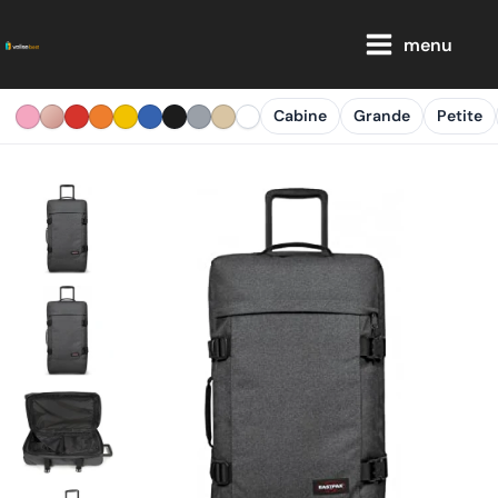
Aller
Main
au
menu
Menu
contenu
Cabine
Grande
Petite