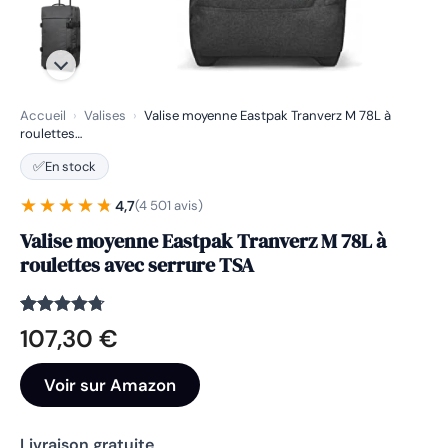
Accueil
›
Valises
›
Valise moyenne Eastpak Tranverz M 78L à
roulettes…
✅
En stock
★★★★★
★★★★★
4,7
(4 501 avis)
Valise moyenne Eastpak Tranverz M 78L à
roulettes avec serrure TSA
Noté
4501
4.7
107,30
€
sur 5
basé sur
notations
Voir sur Amazon
client
Livraison gratuite