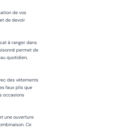
sation de vos
et de devoir
icat à ranger dans
cloisonné permet de
 au quotidien,
avec des vêtements
es faux plis que
es occasions
et une ouverture
 combinaison. Ce