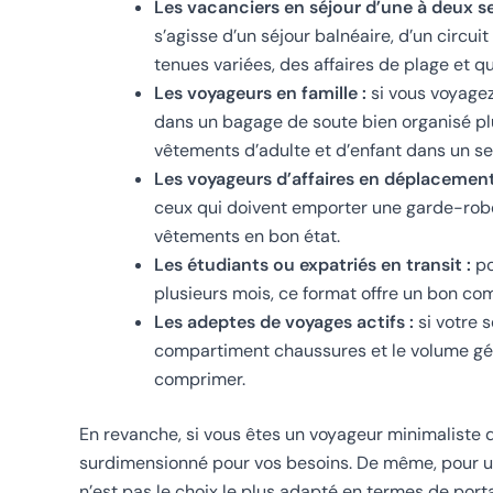
Les vacanciers en séjour d’une à deux s
s’agisse d’un séjour balnéaire, d’un circui
tenues variées, des affaires de plage et q
Les voyageurs en famille :
si vous voyagez
dans un bagage de soute bien organisé plut
vêtements d’adulte et d’enfant dans un se
Les voyageurs d’affaires en déplacement
ceux qui doivent emporter une garde-robe 
vêtements en bon état.
Les étudiants ou expatriés en transit :
po
plusieurs mois, ce format offre un bon co
Les adeptes de voyages actifs :
si votre 
compartiment chaussures et le volume gé
comprimer.
En revanche, si vous êtes un voyageur minimaliste
surdimensionné pour vos besoins. De même, pour un
n’est pas le choix le plus adapté en termes de porta