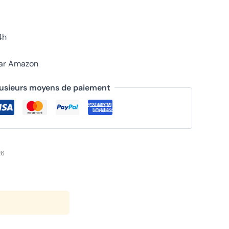
4h
par Amazon
lusieurs moyens de paiement
26