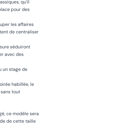
assiques, qu’il
 place pour des
uper les affaires
tent de centraliser
ieure séduiront
ver avec des
u un stage de
irée habillée, le
sans tout
gé, ce modèle sera
e de cette taille