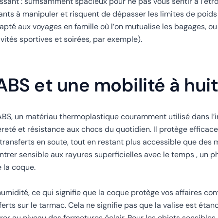
sant : suffisamment spacieux pour ne pas vous sentir à l’étro
ants à manipuler et risquent de dépasser les limites de poi
apté aux voyages en famille où l’on mutualise les bagages, ou
ités sportives et soirées, par exemple).
ABS et une mobilité à hui
 ABS, un matériau thermoplastique couramment utilisé dans l’i
èreté et résistance aux chocs du quotidien. Il protège efficac
 transferts en soute, tout en restant plus accessible que de
ontrer sensible aux rayures superficielles avec le temps , un
e la coque.
humidité, ce qui signifie que la coque protège vos affaires con
rts sur le tarmac. Cela ne signifie pas que la valise est étanc
trer au niveau des fermetures éclair. Pour les objets sensibles