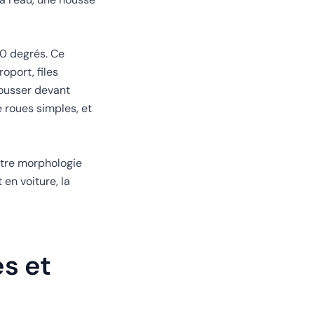
60 degrés. Ce
oport, files
 pousser devant
e roues simples, et
votre morphologie
en voiture, la
s et