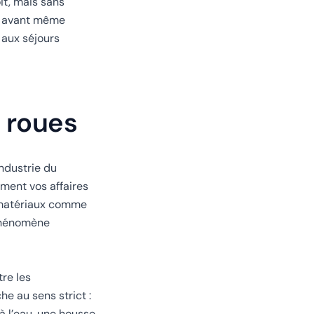
it, mais sans
ds avant même
 aux séjours
t roues
ndustrie du
ement vos affaires
s matériaux comme
 phénomène
tre les
he au sens strict :
 à l’eau, une housse