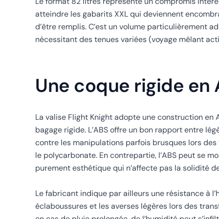
Le format 82 litres représente un compromis intéres
atteindre les gabarits XXL qui deviennent encombr
d’être remplis. C’est un volume particulièrement ad
nécessitant des tenues variées (voyage mêlant activ
Une coque rigide en 
La valise Flight Knight adopte une construction en
bagage rigide. L’ABS offre un bon rapport entre lég
contre les manipulations parfois brusques lors des
le polycarbonate. En contrepartie, l’ABS peut se m
purement esthétique qui n’affecte pas la solidité d
Le fabricant indique par ailleurs une résistance à l’
éclaboussures et les averses légères lors des transfe
en cas de pluie prolongée, de l’humidité peut s’infil