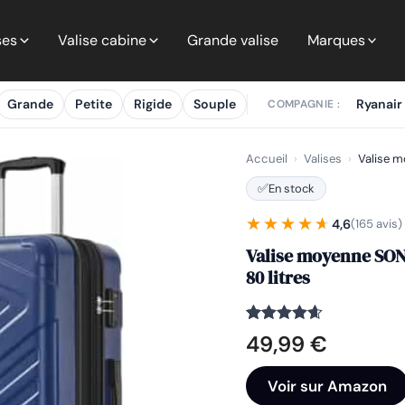
ses
Valise cabine
Grande valise
Marques
Grande
Petite
Rigide
Souple
Ryanair
COMPAGNIE :
Accueil
›
Valises
›
Valise 
✅
En stock
★★★★★
★★★★★
4,6
(165 avis)
Valise moyenne SON
80 litres
Noté
165
4.6
49,99
€
sur 5
basé sur
notations
Voir sur Amazon
client