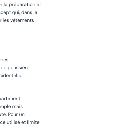
r la préparation et
cept qui, dans la
r les vêtements
pres.
 de poussière.
cidentelle.
mpartiment
imple mais
ute. Pour un
e utilisé et limite