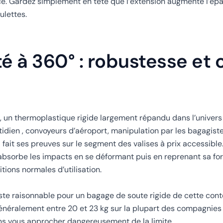
ace. Gardez simplement en tête que l’extension augmente l’ép
ulettes.
é à 360° : robustesse et 
un thermoplastique rigide largement répandu dans l’univers 
idien , convoyeurs d’aéroport, manipulation par les bagagist
a fait ses preuves sur le segment des valises à prix accessible
 absorbe les impacts en se déformant puis en reprenant sa for
tions normales d’utilisation.
reste raisonnable pour un bagage de soute rigide de cette cont
généralement entre 20 et 23 kg sur la plupart des compagnies
ans vous approcher dangereusement de la limite.