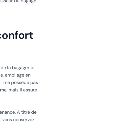
aisseur du bagage
confort
de la bagagerie.
es, empilage en
. Il ne possède pas
me, mais il assure
enance. À titre de
 : vous conservez