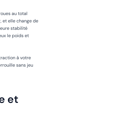
oues au total
r, et elle change de
eure stabilité
ux le poids et
raction à votre
rrouille sans jeu
e et