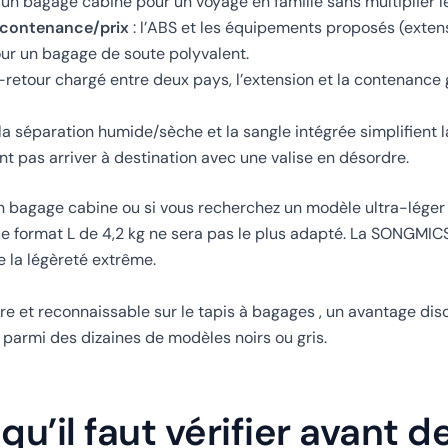
un bagage cabine pour un voyage en famille sans multiplier le
t contenance/prix
: l’ABS et les équipements proposés (extens
ur un bagage de soute polyvalent.
r-retour chargé entre deux pays, l’extension et la contenanc
 la séparation humide/sèche et la sangle intégrée simplifient 
nt pas arriver à destination avec une valise en désordre.
n bagage cabine ou si vous recherchez un modèle ultra-lége
e format L de 4,2 kg ne sera pas le plus adapté. La SONGMIC
e la légèreté extrême.
bre et reconnaissable sur le tapis à bagages , un avantage dis
 parmi des dizaines de modèles noirs ou gris.
qu’il faut vérifier avant d