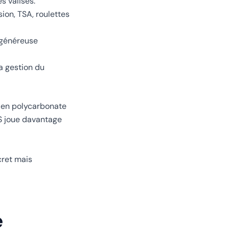
s valises.
ion, TSA, roulettes
e généreuse
la gestion du
r en polycarbonate
S joue davantage
cret mais
e