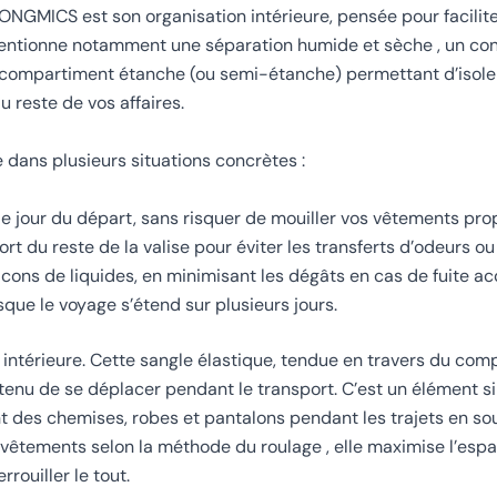
SONGMICS est son organisation intérieure, pensée pour facilite
 mentionne notamment une séparation humide et sèche , un con
compartiment étanche (ou semi-étanche) permettant d’isole
u reste de vos affaires.
e dans plusieurs situations concrètes :
e jour du départ, sans risquer de mouiller vos vêtements pro
t du reste de la valise pour éviter les transferts d’odeurs ou
acons de liquides, en minimisant les dégâts en cas de fuite ac
rsque le voyage s’étend sur plusieurs jours.
 intérieure. Cette sangle élastique, tendue en travers du co
tenu de se déplacer pendant le transport. C’est un élément s
t des chemises, robes et pantalons pendant les trajets en so
 vêtements selon la méthode du roulage , elle maximise l’espac
rrouiller le tout.