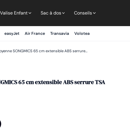
Valise Enfant
Sac à dos
Conseils
easyJet
Air France
Transavia
Volotea
moyenne SONGMICS 65 cm extensible ABS serrure…
GMICS 65 cm extensible ABS serrure TSA