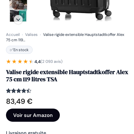
Accueil
›
Valises
›
Valise rigide extensible Hauptstadtkoffer Alex
75 cm 119…
✅
En stock
★★★★★
★★★★★
4,4
(2 093 avis)
Valise rigide extensible Hauptstadtkoffer Alex
75 cm 119 litres TSA
Noté
2093
4.4
83,49
€
sur 5
basé sur
notations
Voir sur Amazon
client
Livraison gratuite