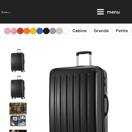
Aller
Main
au
menu
Menu
contenu
Cabine
Grande
Petite