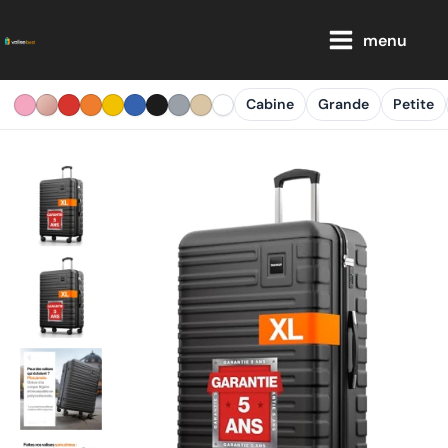
Aller
Main
au
menu
Menu
contenu
Cabine
Grande
Petite