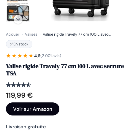
Accueil
›
Valises
›
Valise rigide Travely 77 cm 100 L avec…
✅
En stock
★★★★★
★★★★★
4,6
(2 001 avis)
Valise rigide Travely 77 cm 100 L avec serrure
TSA
Noté
2001
4.6
119,99
€
sur 5
basé sur
notations
Voir sur Amazon
client
Livraison gratuite