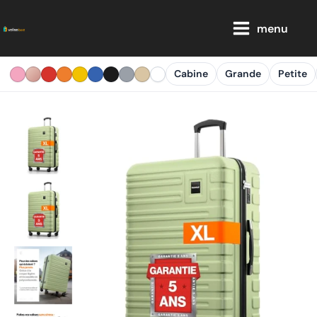
Aller
Main
au
menu
Menu
contenu
Cabine
Grande
Petite