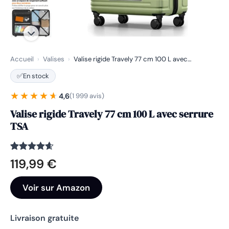
Accueil
›
Valises
›
Valise rigide Travely 77 cm 100 L avec…
✅
En stock
★★★★★
★★★★★
4,6
(1 999 avis)
Valise rigide Travely 77 cm 100 L avec serrure
TSA
Noté
1999
4.6
119,99
€
sur 5
basé sur
notations
Voir sur Amazon
client
Livraison gratuite