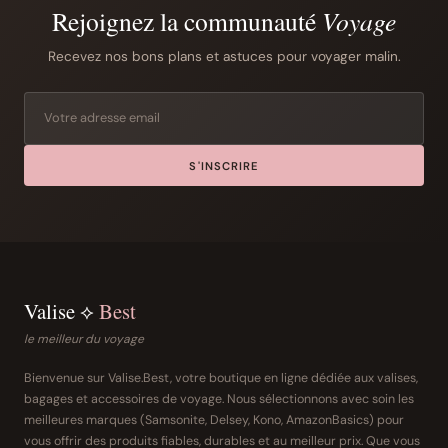
Rejoignez la communauté
Voyage
Recevez nos bons plans et astuces pour voyager malin.
S'INSCRIRE
Valise ⟡
Best
le meilleur du voyage
Bienvenue sur Valise.Best, votre boutique en ligne dédiée aux valises,
bagages et accessoires de voyage. Nous sélectionnons avec soin les
meilleures marques (Samsonite, Delsey, Kono, AmazonBasics) pour
vous offrir des produits fiables, durables et au meilleur prix. Que vous