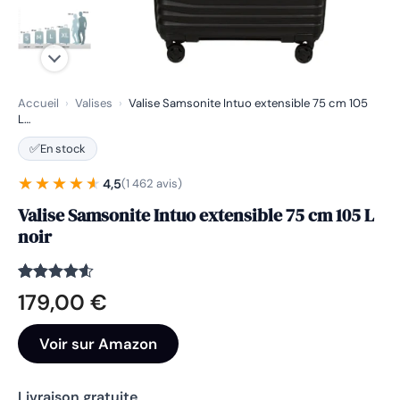
Accueil
›
Valises
›
Valise Samsonite Intuo extensible 75 cm 105
L…
✅
En stock
★★★★★
★★★★★
4,5
(1 462 avis)
Valise Samsonite Intuo extensible 75 cm 105 L
noir
Noté
1462
4.5
179,00
€
sur 5
basé sur
notations
Voir sur Amazon
client
Livraison gratuite