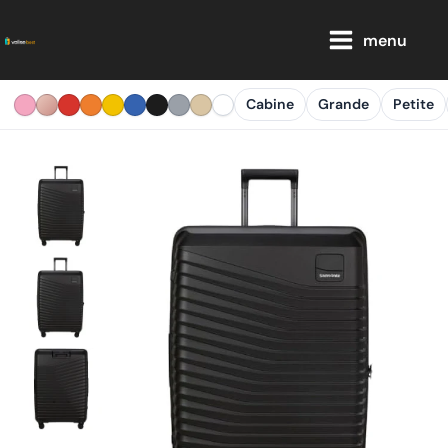
Aller
Main
au
menu
Menu
contenu
Cabine
Grande
Petite