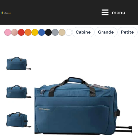
Aller
Main
au
menu
Menu
contenu
Cabine
Grande
Petite