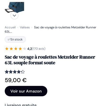
Accueil
›
Valises
›
Sac de voyage à roulettes Metzelder Runner
63L…
✅
En stock
★★★★★
★★★★★
4,2
(170 avis)
Sac de voyage à roulettes Metzelder Runner
63L souple format soute
Noté
170
4.2
59,00
€
sur 5
basé
sur
Voir sur Amazon
notations
client
Livraison gratuite