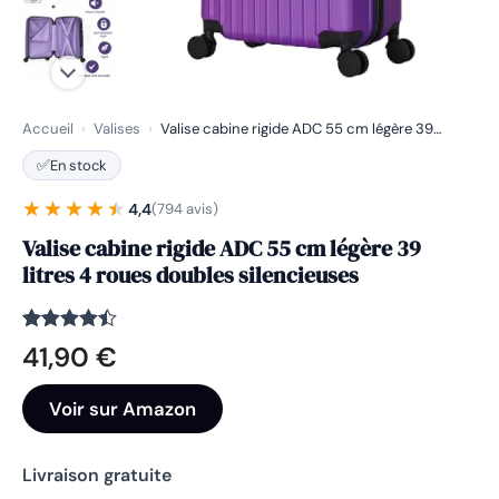
Accueil
›
Valises
›
Valise cabine rigide ADC 55 cm légère 39…
✅
En stock
★★★★★
★★★★★
4,4
(794 avis)
Valise cabine rigide ADC 55 cm légère 39
litres 4 roues doubles silencieuses
Noté
794
4.4
41,90
€
sur 5
basé sur
notations
Voir sur Amazon
client
Livraison gratuite