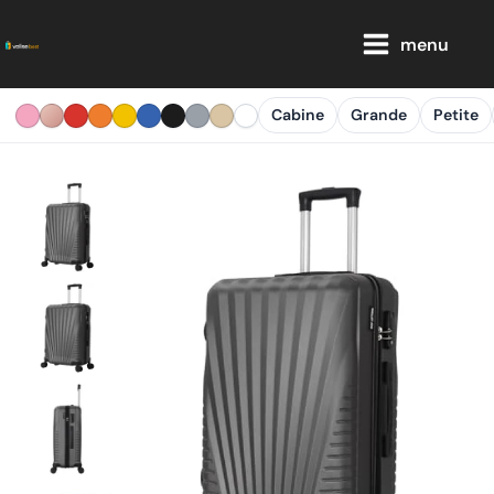
Aller
Main
au
menu
Menu
contenu
Cabine
Grande
Petite