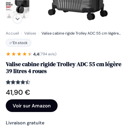
Accueil
›
Valises
›
Valise cabine rigide Trolley ADC 55 cm légère…
✅
En stock
★★★★★
★★★★★
4,4
(794 avis)
Valise cabine rigide Trolley ADC 55 cm légère
39 litres 4 roues
Noté
794
4.4
41,90
€
sur 5
basé sur
notations
Voir sur Amazon
client
Livraison gratuite