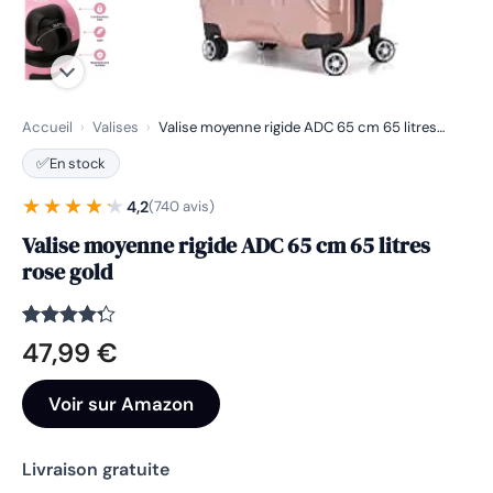
Accueil
›
Valises
›
Valise moyenne rigide ADC 65 cm 65 litres…
✅
En stock
★★★★★
★★★★★
4,2
(740 avis)
Valise moyenne rigide ADC 65 cm 65 litres
rose gold
Noté
740
4.2
47,99
€
sur 5
basé
sur
Voir sur Amazon
notations
client
Livraison gratuite