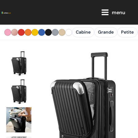
Aller
Main
au
menu
Menu
contenu
Cabine
Grande
Petite