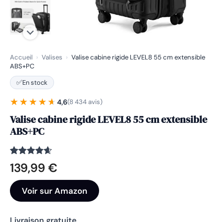
Accueil
›
Valises
›
Valise cabine rigide LEVEL8 55 cm extensible
ABS+PC
✅
En stock
★★★★★
★★★★★
4,6
(8 434 avis)
Valise cabine rigide LEVEL8 55 cm extensible
ABS+PC
Noté
8434
4.6
139,99
€
sur 5
basé sur
notations
Voir sur Amazon
client
Livraison gratuite