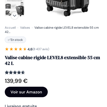
Accueil
›
Valises
›
Valise cabine rigide LEVEL8 extensible 55 cm
42…
✅
En stock
★★★★★
★★★★★
4,6
(8 437 avis)
Valise cabine rigide LEVEL8 extensible 55 cm
42 L
Noté
8437
4.6
139,99
€
sur 5
basé sur
notations
Voir sur Amazon
client
Livraison gratuite