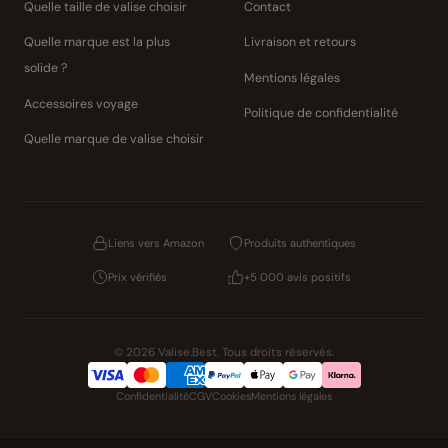
Quelle taille de valise choisir
Contact
Quelle marque est la plus
Livraison et retours
solide ?
Mentions légales
Accessoires voyage
Politique de confidentialité
Quelle marque de valise choisir
Liens vers Amazon
Produits authentiques
Prix vérifiés
+5 000 avis positifs
© 2026 Valise.Best. Tous droits réservés.
Confidentialité
CGV
Cookies
Mentions légales