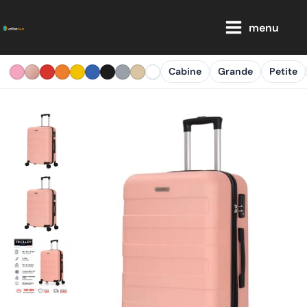
Aller
Main
au
menu
Menu
contenu
Cabine
Grande
Petite