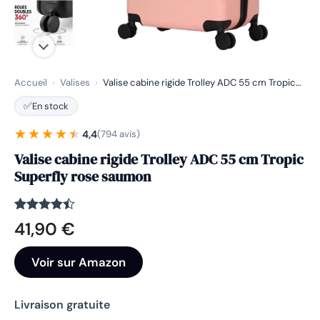
Accueil
›
Valises
›
Valise cabine rigide Trolley ADC 55 cm Tropic…
✅
En stock
★★★★★
★★★★★
4,4
(794 avis)
Valise cabine rigide Trolley ADC 55 cm Tropic
Superfly rose saumon
Noté
794
4.4
41,90
€
sur 5
basé sur
notations
Voir sur Amazon
client
Livraison gratuite